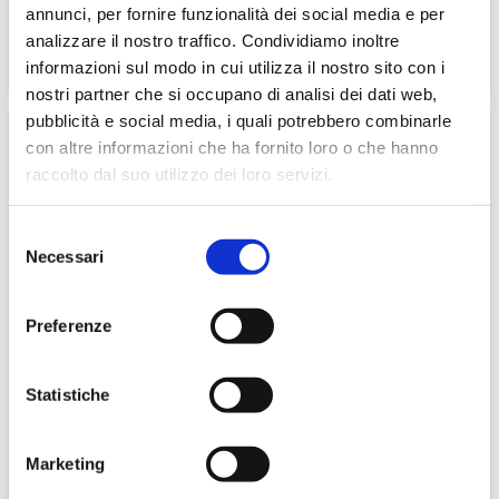
annunci, per fornire funzionalità dei social media e per
analizzare il nostro traffico. Condividiamo inoltre
scheda tecnica
informazioni sul modo in cui utilizza il nostro sito con i
nostri partner che si occupano di analisi dei dati web,
pubblicità e social media, i quali potrebbero combinarle
con altre informazioni che ha fornito loro o che hanno
raccolto dal suo utilizzo dei loro servizi.
Selezione
X-DPO
Necessari
del
consenso
Un team di professionisti opportunamente formati e
selezionati per competenza, esperienza e
Preferenze
professionalità pluridisciplinari ti assicura un’assistenza
giuridica e tecnica a 360° sulla protezione dei dati
Statistiche
personali nonché il rispetto nella normativa in tema di
obblighi di adozione della figura del Data Protection
Officer (DPO)
Marketing