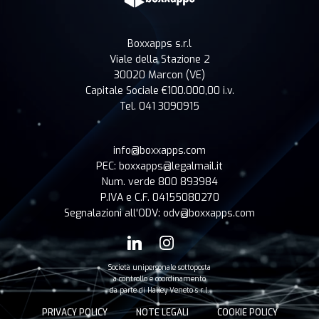
Boxxapps s.r.l
Viale della Stazione 2
30020 Marcon (VE)
Capitale Sociale €100.000,00 i.v.
Tel. 041 3090915
info@boxxapps.com
PEC: boxxapps@legalmail.it
Num. verde 800 893984
P.IVA e C.F. 04155080270
Segnalazioni all'ODV: odv@boxxapps.com
Società unipersonale sottoposta
a controllo e coordinamento
da parte di Halley Veneto s.r.l.
PRIVACY POLICY
NOTE LEGALI
COOKIE POLICY