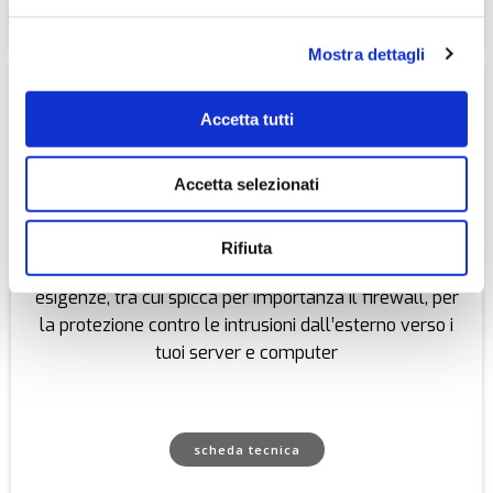
scheda tecnica
Mostra dettagli
Accetta tutti
Accetta selezionati
X-FIREWALL
Un insieme coordinato di strumenti e politiche di
Rifiuta
sicurezza personalizzate che soddisfano le tue
esigenze, tra cui spicca per importanza il firewall, per
la protezione contro le intrusioni dall’esterno verso i
tuoi server e computer
scheda tecnica