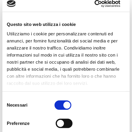
I dati personali, raccolti e conservati in banche
·
dati, verranno trattati da dipendenti incaricati dal
titolare del trattamento, e non saranno oggetto di
Questo sito web utilizza i cookie
diffusione o di comunicazione a terzi, se non nei
Utilizziamo i cookie per personalizzare contenuti ed
casi previsti dalla legge e con le modalità da questa
annunci, per fornire funzionalità dei social media e per
consentite;
analizzare il nostro traffico. Condividiamo inoltre
informazioni sul modo in cui utilizza il nostro sito con i
Il soggetto interessato ha facoltà di esercitare i
·
nostri partner che si occupano di analisi dei dati web,
diritti previsti di cui alla presente informativa.
pubblicità e social media, i quali potrebbero combinarle
con altre informazioni che ha fornito loro o che hanno
4. Cookie
raccolto dal suo utilizzo dei loro servizi.
Per approfondimenti si prega di consultare l’
Selezione
informativa specifica
.
Necessari
del
consenso
5. Finalità, base giuridica e modalità del
Preferenze
trattamento