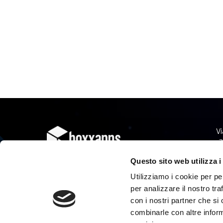
Vi
3
Capital
Questo sito web utilizza i
Utilizziamo i cookie per pe
Società unipersonale sottoposta
a controllo e coordinamento
per analizzare il nostro tra
da parte di Halley Veneto s.r.l.
con i nostri partner che si
combinarle con altre inform
PRIVACY POLICY
NOTE LEGALI
COOKIE POLICY