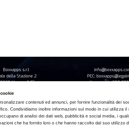
Boxxapps s.r.l
info@boxxapps.c
ale della Stazione 2
PEC: boxxapps@legalma
0020 Marcon (VE)
Num. verde 800 89
e Sociale €100.000,00 i.v.
P.IVA e C.F. 0415508
 cookie
Tel. 041 3090915
Segnalazioni all'ODV: odv@
rsonalizzare contenuti ed annunci, per fornire funzionalità dei so
ffico. Condividiamo inoltre informazioni sul modo in cui utilizza il 
 occupano di analisi dei dati web, pubblicità e social media, i qual
azioni che ha fornito loro o che hanno raccolto dal suo utilizzo d
SISTEMA DI VIDEOSORVEGLIANZA
SGI
CODICE ETICO