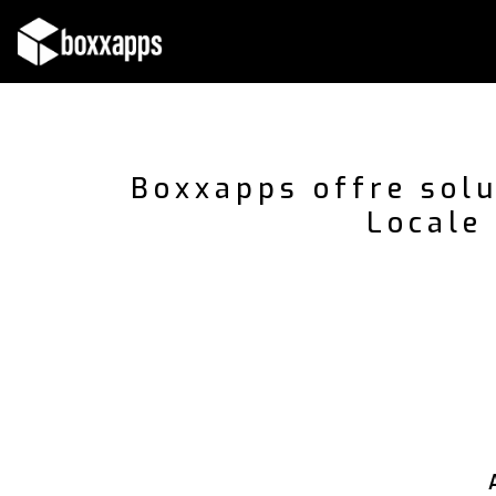
Vai
al
contenuto
Boxxapps offre solu
Locale 