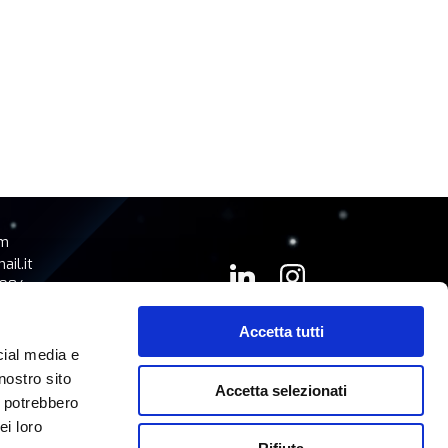
om
il.it
3984
0270
boxxapps.com
Accetta tutti
cial media e
nostro sito
Accetta selezionati
i potrebbero
ei loro
AFFIDAMENTO SERVIZI CLOUD
WHISTLEBLOWING