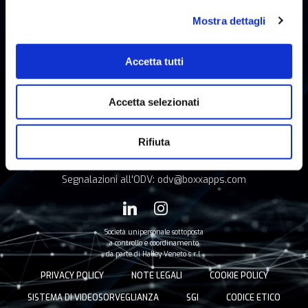
Boxxapps s.r.l
Mostra dettagli
Viale della Stazione 2
30020 Marcon (VE)
Capitale Sociale €100.000,00 i.v.
Accetta tutti
Tel. 041 3090915
Accetta selezionati
info@boxxapps.com
PEC: boxxapps@legalmail.it
Rifiuta
Num. verde 800 893984
P.IVA e C.F. 04155080270
Segnalazioni all'ODV: odv@boxxapps.com
Società unipersonale sottoposta
a controllo e coordinamento
da parte di Halley Veneto s.r.l.
PRIVACY POLICY
NOTE LEGALI
COOKIE POLICY
SISTEMA DI VIDEOSORVEGLIANZA
SGI
CODICE ETICO