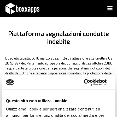
Vai
al
contenuto
Piattaforma segnalazioni condotte
indebite
Il decreto legislativo 10 marzo 2023, n. 24 dà attuazione alla direttiva UE
2019/1937 del Parlamento europeo e del Consiglio, del 23 ottobre 2019,
riguardante la protezione delle persone che segnalano violazioni del
diritto dell’Unione e recante disposizioni riguardanti la protezione delle
persone che segnalano violazioni delle disposizioni normative nazionali.
È il c.d.
“decreto whistleblowing”
che introduce un insieme di regole e
prescrizioni volte a promuovere
l’adozione di un adeguato sistema di
gestione delle segnalazioni di condotte indebite
, con l’obiettivo di favorire
Questo sito web utilizza i cookie
l’emersione di illeciti o situazioni di rischio; infatti, il termine
whistleblowing significa letteralmente “soffiare nel fischietto” ed è
Utilizziamo i cookie per personalizzare contenuti ed
comunemente utilizzato per indicare la segnalazione di condotte illecite.
annunci, per fornire funzionalità dei social media e per