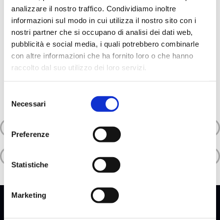
analizzare il nostro traffico. Condividiamo inoltre
Il processo di gestione delle segnalazioni è parte integrante del Modello
ex D.lgs. n. 231/2001 aziendale.
informazioni sul modo in cui utilizza il nostro sito con i
nostri partner che si occupano di analisi dei dati web,
Se vuoi fare una segnalazione accedi alla piattaforma dedicata cliccando
pubblicità e social media, i quali potrebbero combinarle
qui!
con altre informazioni che ha fornito loro o che hanno
raccolto dal suo utilizzo dei loro servizi.
SEGNALA
Selezione
Necessari
del
consenso
INFORMATIVA WHISTLEBLOWING
Preferenze
SEGNALAZIONE ILLECITI E IRREGOLARITÀ WHISTLEBLOWING
Statistiche
Marketing