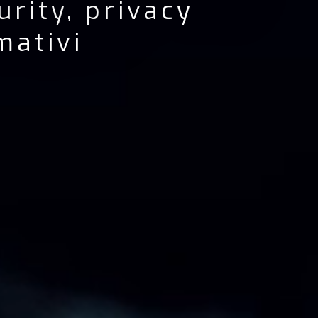
rity, privacy
mativi