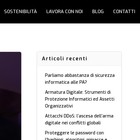
SOSTENIBILITÀ
LAVORA CON NOI
BLOG
CONTATTI
Articoli recenti
Parliamo abbastanza di sicurezza
informatica alle PA?
Armatura Digitale: Strumenti di
Protezione Informatici ed Assetti
Organizzativi
Attacchi DDoS: l’ascesa dell’arma
digitale nei conflitti globali
Proteggere le password con
l’hashing: algoritmi, minacce e