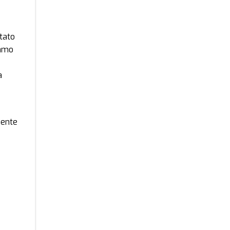
tato
iamo
a
mente