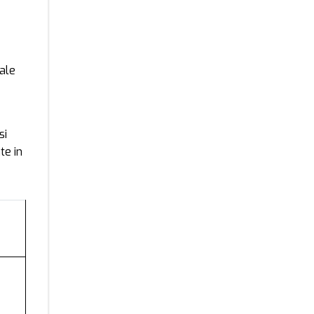
ale
si
te in
e