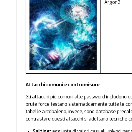
Argon2
Attacchi comuni e contromisure
Gli attacchi più comuni alle password includono que
brute force testano sistematicamente tutte le comb
tabelle arcobaleno, invece, sono database precalc
contrastare questi attacchi si adottano tecniche 
Salting:
aggiunta di valori casuali univoci per