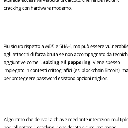
alla sua eccessiva velocità di calcolo, che rende facile il
cracking con hardware moderno.
Più sicuro rispetto a MD5 e SHA-1, ma può essere vulnerabil
agli attacchi di forza bruta se non accompagnato da tecnic
aggiuntive come il
salting
e il
peppering
. Viene spesso
impiegato in contesti crittografici (es. blockchain Bitcoin), m
per proteggere password esistono opzioni migliori.
Algoritmo che deriva la chiave mediante interazioni multipl
per rallentare il cracking. Considerato sicuro, ma meno