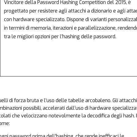
Vincitore della Password Hashing Competition del 2015, è
progettato per resistere agli attacchi a dizionario e agli atta
con hardware specializzato. Dispone di varianti personalizzab
in termini di memoria, iterazioni e parallelizzazione, rendend
tra le migliori opzioni per l’hashing delle password.
lli di forza bruta e l’uso delle tabelle arcobaleno. Gli attacchi
inazioni possibili, accelerati dall’uso di hardware specializza
olati che velocizzano notevolmente la decodifica degli hash. 
come:
 ogni password prima dell’hashing, che rende inefficaci le