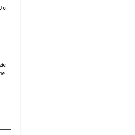
U o
zie
che