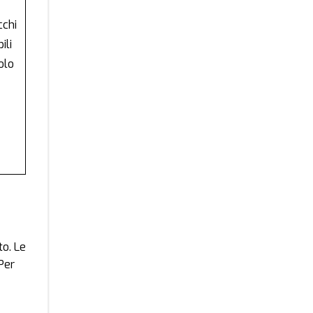
cchi
ili
olo
to. Le
Per