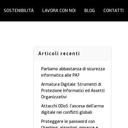
SOSTENIBILITÀ
LAVORA CON NOI
BLOG
CONTATTI
Articoli recenti
Parliamo abbastanza di sicurezza
informatica alle PA?
Armatura Digitale: Strumenti di
Protezione Informatici ed Assetti
Organizzativi
Attacchi DDoS: l’ascesa dell’arma
digitale nei conflitti globali
Proteggere le password con
l’hashing: algoritmi, minacce e