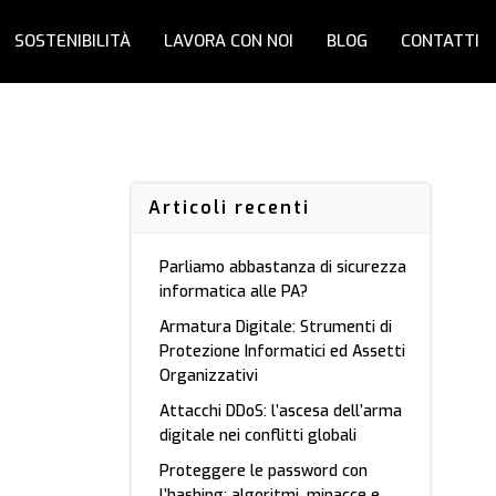
SOSTENIBILITÀ
LAVORA CON NOI
BLOG
CONTATTI
Articoli recenti
Parliamo abbastanza di sicurezza
informatica alle PA?
Armatura Digitale: Strumenti di
Protezione Informatici ed Assetti
Organizzativi
Attacchi DDoS: l’ascesa dell’arma
digitale nei conflitti globali
Proteggere le password con
l’hashing: algoritmi, minacce e