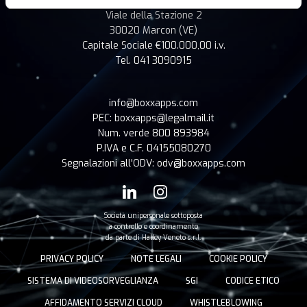
Boxxapps s.r.l
Viale della Stazione 2
30020 Marcon (VE)
Capitale Sociale €100.000,00 i.v.
Tel. 041 3090915
info@boxxapps.com
PEC: boxxapps@legalmail.it
Num. verde 800 893984
P.IVA e C.F. 04155080270
Segnalazioni all'ODV: odv@boxxapps.com
Società unipersonale sottoposta
a controllo e coordinamento
da parte di Halley Veneto s.r.l.
PRIVACY POLICY
NOTE LEGALI
COOKIE POLICY
SISTEMA DI VIDEOSORVEGLIANZA
SGI
CODICE ETICO
AFFIDAMENTO SERVIZI CLOUD
WHISTLEBLOWING