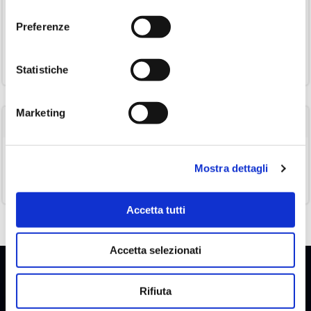
globali
consenso
Proteggere le password con l’hashing: algoritmi, minacce e
Preferenze
contromisure
Corsi cybersecurity 2025
Statistiche
Marketing
Categorie
Cybersecurity
Mostra dettagli
Formazione
Accetta tutti
Accetta selezionati
Rifiuta