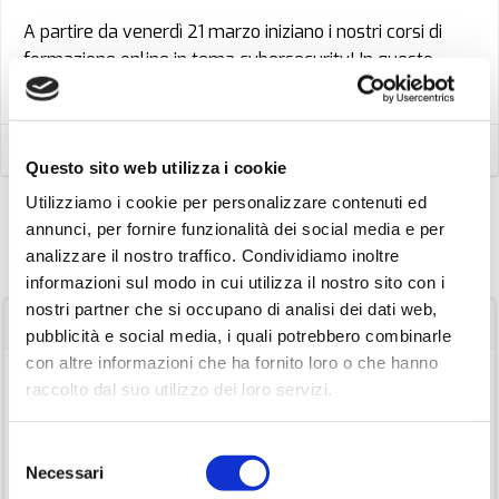
A partire da venerdì 21 marzo iniziano i nostri corsi di
formazione online in tema cybersecurity! In questo
periodo di […]
Read more
by
boxxapps
on
Mar 17
Questo sito web utilizza i cookie
Utilizziamo i cookie per personalizzare contenuti ed
annunci, per fornire funzionalità dei social media e per
analizzare il nostro traffico. Condividiamo inoltre
informazioni sul modo in cui utilizza il nostro sito con i
nostri partner che si occupano di analisi dei dati web,
Articoli recenti
pubblicità e social media, i quali potrebbero combinarle
con altre informazioni che ha fornito loro o che hanno
Parliamo abbastanza di sicurezza informatica alle PA?
raccolto dal suo utilizzo dei loro servizi.
Armatura Digitale: Strumenti di Protezione Informatici ed
Assetti Organizzativi
Selezione
Necessari
del
Attacchi DDoS: l’ascesa dell’arma digitale nei conflitti