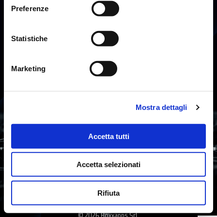
30020 Marcon (VE)
Preferenze
Capitale Sociale €100.000,00 i.v.
Tel. 041 3090915
Statistiche
info@boxxapps.com
PEC: boxxapps@legalmail.it
Marketing
Num. verde 800 893984
P.IVA e C.F. 04155080270
Segnalazioni all'ODV: odv@boxxapps.com
Mostra dettagli
Società unipersonale sottoposta
Accetta tutti
a controllo e coordinamento
da parte di Halley Veneto s.r.l.
PRIVACY POLICY
NOTE LEGALI
COOKIE POLICY
Accetta selezionati
SISTEMA DI VIDEOSORVEGLIANZA
SGI
CODICE ETICO
Rifiuta
AFFIDAMENTO SERVIZI CLOUD
WHISTLEBLOWING
© 2026 Boxxapps Srl.