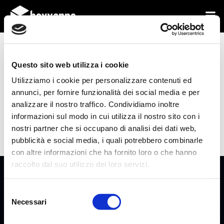
Vai
al
contenuto
Questo sito web utilizza i cookie
HOME
SOSTENIBILITÀ AMBIENTALE
EMAS
Utilizziamo i cookie per personalizzare contenuti ed
annunci, per fornire funzionalità dei social media e per
analizzare il nostro traffico. Condividiamo inoltre
informazioni sul modo in cui utilizza il nostro sito con i
[dflip id=”9756″][/dflip]
nostri partner che si occupano di analisi dei dati web,
pubblicità e social media, i quali potrebbero combinarle
con altre informazioni che ha fornito loro o che hanno
raccolto dal suo utilizzo dei loro servizi.
Selezione
Necessari
Boxxapps s.r.l
del
Viale della Stazione 2
consenso