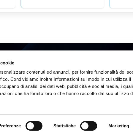
Boxxapps s.r.l
info@boxxapps.c
 cookie
ale della Stazione 2
PEC: boxxapps@legalma
0020 Marcon (VE)
Num. verde 800 89
rsonalizzare contenuti ed annunci, per fornire funzionalità dei so
e Sociale €100.000,00 i.v.
P.IVA e C.F. 0415508
ffico. Condividiamo inoltre informazioni sul modo in cui utilizza il 
Tel. 041 3090915
Segnalazioni all'ODV: odv@
 occupano di analisi dei dati web, pubblicità e social media, i qual
azioni che ha fornito loro o che hanno raccolto dal suo utilizzo d
SISTEMA DI VIDEOSORVEGLIANZA
SGI
CODICE ETICO
Preferenze
Statistiche
Marketing
© 2026 Boxxapps Srl.