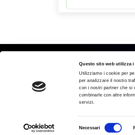
Questo sito web utilizza i
Vi
3
Utilizziamo i cookie per pe
Capital
per analizzare il nostro tra
con i nostri partner che si
Società unipersonale sottoposta
combinarle con altre inform
a controllo e coordinamento
servizi.
da parte di Halley Veneto s.r.l.
PRIVACY POLICY
NOTE LEGALI
COOKIE POLICY
Selezione
Necessari
del