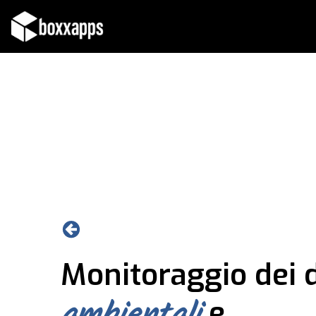
Vai
al
contenuto
Monitoraggio dei d
ambientali
e