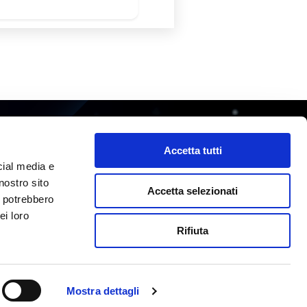
om
il.it
Accetta tutti
3984
cial media e
0270
nostro sito
Accetta selezionati
boxxapps.com
i potrebbero
ei loro
Rifiuta
AFFIDAMENTO SERVIZI CLOUD
WHISTLEBLOWING
Mostra dettagli